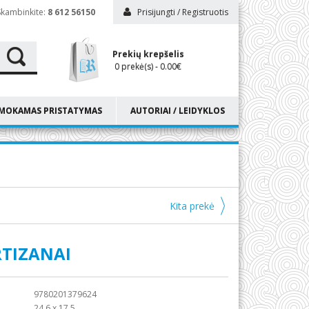
Skambinkite:
8 612 56150
Prisijungti
/
Registruotis
Prekių krepšelis
0 prekė(s) - 0.00€
MOKAMAS PRISTATYMAS
AUTORIAI / LEIDYKLOS
Kita prekė
TIZANAI
9780201379624
24,6 x 17,5