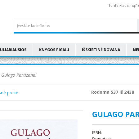
Turite klausimų? 
ULIARIAUSIOS
KNYGOS PIGIAU
IŠSKIRTINĖ DOVANA
NE
Gulago Partizanai
Rodoma 537 iš 2438
nė prekė
GULAGO PAR
ISBN:
Formatas: