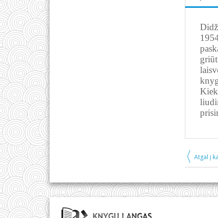
Didž
1954
pask
griū
laisv
knyg
Kiek
liud
pris
Atgal į k