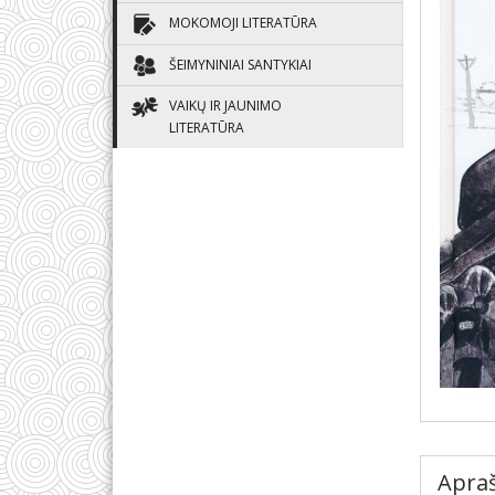
MOKOMOJI LITERATŪRA
ŠEIMYNINIAI SANTYKIAI
VAIKŲ IR JAUNIMO
LITERATŪRA
Apra