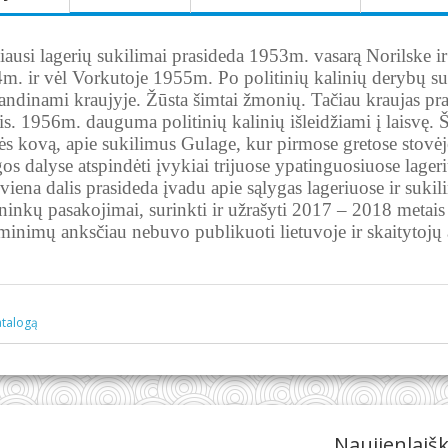
iausi lagerių sukilimai prasideda 1953m. vasarą Norilske i
m. ir vėl Vorkutoje 1955m. Po politinių kalinių derybų su
andinami kraujyje. Žūsta šimtai žmonių. Tačiau kraujas pra
tis. 1956m. dauguma politinių kalinių išleidžiami į laisvę.
ės kovą, apie sukilimus Gulage, kur pirmose gretose stovėjo 
os dalyse atspindėti įvykiai trijuose ypatinguosiuose lager
viena dalis prasideda įvadu apie sąlygas lageriuose ir sukil
ininkų pasakojimai, surinkti ir užrašyti 2017 – 2018 metai
iminimų anksčiau nebuvo publikuoti lietuvoje ir skaitytojų a
atalogą
Naujienlaiš