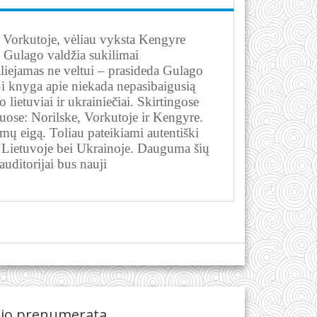
r Vorkutoje, vėliau vyksta Kengyre
 Gulago valdžia sukilimai
liejamas ne veltui – prasideda Gulago
 Ši knyga apie niekada nepasibaigusią
lietuviai ir ukrainiečiai. Skirtingose
iuose: Norilske, Vorkutoje ir Kengyre.
imų eigą. Toliau pateikiami autentiški
s Lietuvoje bei Ukrainoje. Dauguma šių
uditorijai bus nauji
kio prenumerata