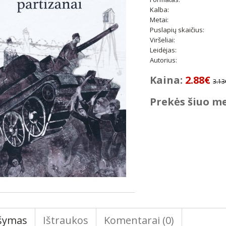
Kalba:
Metai:
Puslapių skaičius:
Viršeliai:
Leidėjas:
Autorius:
Kaina:
2.88€
3.13
Prekės šiuo m
šymas
Ištraukos
Komentarai (0)