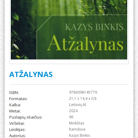
ATŽALYNAS
ISBN:
9786098145779
Formatas:
21,1 x 14,4 x 0,8
Kalba:
Lietuvių kl.
Metai:
2024
Puslapių skaičius:
96
Viršeliai:
Minkštas
Leidėjas:
Ramduva
Autorius:
Kazys Binkis