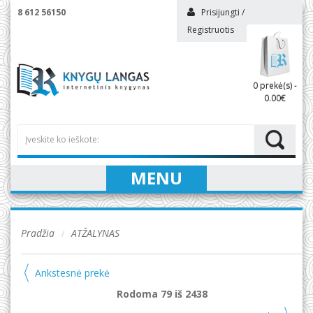
8 612 56150
Prisijungti
/
Registruotis
0 prekė(s) -
0.00€
MENU
Pradžia
ATŽALYNAS
Ankstesnė prekė
Rodoma 79 iš 2438