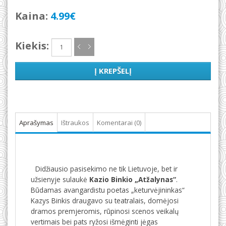
Kaina:
4.99€
Kiekis:
Į KREPŠELĮ
Aprašymas
Ištraukos
Komentarai (0)
Didžiausio pasisekimo ne tik Lietuvoje, bet ir
užsienyje sulaukė
Kazio Binkio
„Atžalynas“
.
Būdamas avangardistu poetas „keturvėjininkas“
Kazys Binkis draugavo su teatralais, domėjosi
dramos premjeromis, rūpinosi scenos veikalų
vertimais bei pats ryžosi išmėginti jėgas