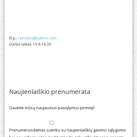
El.p.:
ramduva@yahoo.com
Darbo laikas: I-V 8-16.30
Naujienlaiškio prenumerata
Gaukite mūsų naujausius pasiųlymus pirmieji!
Prenumeruodamas sutinku su naujienlaiškių gavimo sąlygomis