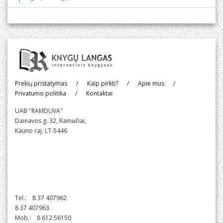
Prekių pristatymas
/
Kaip pirkti?
/
Apie mus
/
Privatumo politika
/
Kontaktai
UAB "RAMDUVA"
Dainavos g. 32, Ramučiai,
Kauno raj. LT-5446
Tel.: 8 37 407962
8 37 407963
Mob.: 8 612 56150