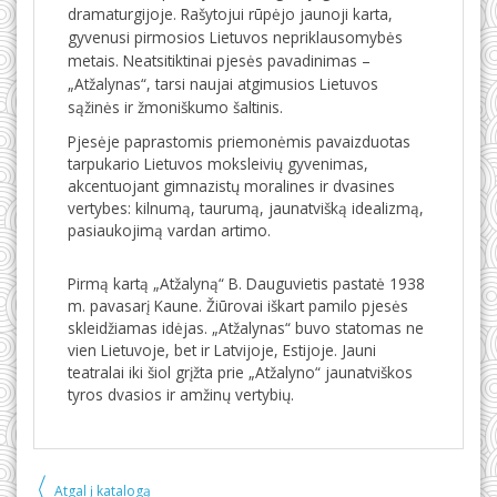
dramaturgijoje. Rašytojui rūpėjo jaunoji karta,
gyvenusi pirmosios Lietuvos nepriklausomybės
metais. Neatsitiktinai pjesės pavadinimas –
„Atžalynas“, tarsi naujai atgimusios Lietuvos
sąžinės ir žmoniškumo šaltinis.
Pjesėje paprastomis priemonėmis pavaizduotas
tarpukario Lietuvos moksleivių gyvenimas,
akcentuojant gimnazistų moralines ir dvasines
vertybes: kilnumą, taurumą, jaunatvišką idealizmą,
pasiaukojimą vardan artimo.
Naglai nukopijuota iš
knygos.lt
Pirmą kartą „Atžalyną“ B. Dauguvietis pastatė 1938
m. pavasarį Kaune. Žiūrovai iškart pamilo pjesės
skleidžiamas idėjas. „Atžalynas“ buvo statomas ne
vien Lietuvoje, bet ir Latvijoje, Estijoje. Jauni
teatralai iki šiol grįžta prie „Atžalyno“ jaunatviškos
tyros dvasios ir amžinų vertybių.
Atgal į katalogą