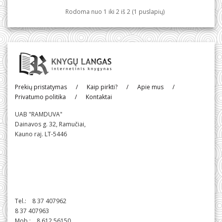
Rodoma nuo 1 iki 2 iš 2 (1 puslapių)
Prekių pristatymas
/
Kaip pirkti?
/
Apie mus
/
Privatumo politika
/
Kontaktai
UAB "RAMDUVA"
Dainavos g. 32, Ramučiai,
Kauno raj. LT-5446
Tel.: 8 37 407962
8 37 407963
Mob.: 8 612 56150