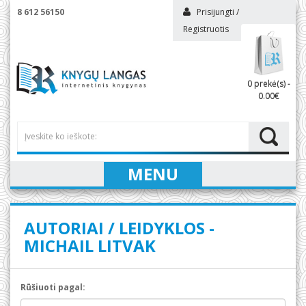
8 612 56150
Prisijungti
/
Registruotis
0 prekė(s) -
0.00€
MENU
AUTORIAI / LEIDYKLOS -
MICHAIL LITVAK
Rūšiuoti pagal: