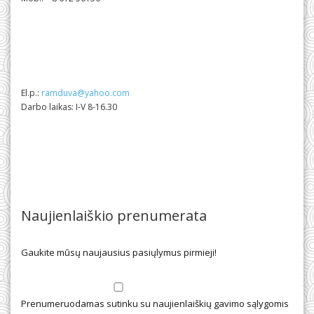
El.p.:
ramduva@yahoo.com
Darbo laikas: I-V 8-16.30
Naujienlaiškio prenumerata
Gaukite mūsų naujausius pasiųlymus pirmieji!
Prenumeruodamas sutinku su naujienlaiškių gavimo sąlygomis