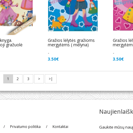
 knyga.
Gražios lėlytės gražioms
Gražios lė
oji gražuolė
mergytėms ( mėlyna)
mergytėms
-
-
3.50€
3.50€
:
1
2
3
>
>|
Naujienlaiš
/
Privatumo politika
/
Kontaktai
Gaukite mūsų nauj