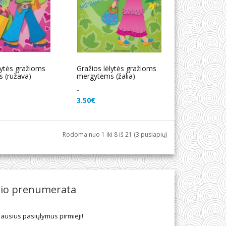
lytės gražioms
Gražios lėlytės gražioms
 (ružava)
mergytėms (žalia)
-
3.50€
Rodoma nuo 1 iki 8 iš 21 (3 puslapių)
kio prenumerata
ausius pasiųlymus pirmieji!