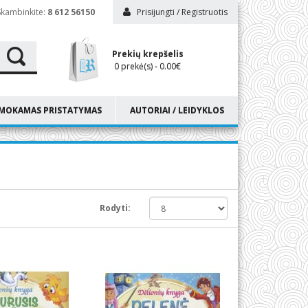
Skambinkite:
8 612 56150
Prisijungti
/
Registruotis
Prekių krepšelis
0 prekė(s) - 0.00€
MOKAMAS PRISTATYMAS
AUTORIAI / LEIDYKLOS
Rodyti: