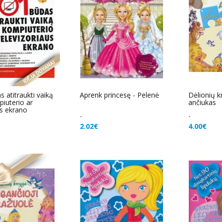
 atitraukti vaiką
Aprenk princesę - Pelenė
Dėlionių k
iuterio ar
ančiukas
os ekrano
-
-
2.02€
4.00€