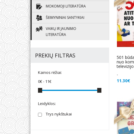
MOKOMOJI LITERATŪRA
ŠEIMYNINIAI SANTYKIAI
VAIKŲ IR JAUNIMO
LITERATŪRA
PREKIŲ FILTRAS
501 būdas
nuo komp
televizij
Kainos rėžiai:
-
11.30€
0€
-
11€
Leidyklos:
Trys nykštukai