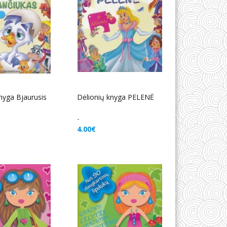
nyga Bjaurusis
Dėlionių knyga PELENĖ
-
4.00€